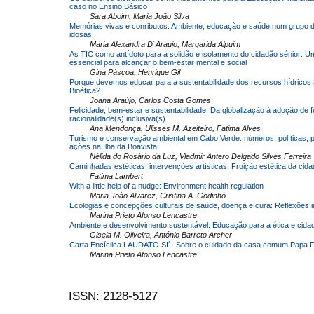
caso no Ensino Básico
Sara Aboim, Maria João Silva
Memórias vivas e conributos: Ambiente, educação e saúde num grupo 
idosas
Maria Alexandra D´Araújo, Margarida Alpuim
As TIC como antídoto para a solidão e isolamento do cidadão sénior: U
essencial para alcançar o bem-estar mental e social
Gina Páscoa, Henrique Gil
Porque devemos educar para a sustentabilidade dos recursos hídricos 
Bioética?
Joana Araújo, Carlos Costa Gomes
Felicidade, bem-estar e sustentabilidade: Da globalização à adoção de 
racionalidade(s) inclusiva(s)
Ana Mendonça, Ulisses M. Azeiteiro, Fátima Alves
Turismo e conservação ambiental em Cabo Verde: números, políticas, 
ações na Ilha da Boavista
Nélida do Rosário da Luz, Vladmir Antero Delgado Silves Ferreira
Caminhadas estéticas, intervenções artísticas: Fruição estética da cid
Fatima Lambert
With a little help of a nudge: Environment health regulation
Maria João Alvarez, Cristina A. Godinho
Ecologias e concepções culturais de saúde, doença e cura: Reflexões in
Marina Prieto Afonso Lencastre
Ambiente e desenvolvimento sustentável: Educação para a ética e cida
Gisela M. Oliveira, António Barreto Archer
Carta Encíclica LAUDATO SI´- Sobre o cuidado da casa comum Papa F
Marina Prieto Afonso Lencastre
ISSN: 2128-5127